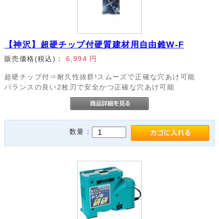
【神沢】超硬チップ付硬質建材用自由錐W-F
販売価格(税込)：
6,994
円
超硬チップ付⇒耐久性抜群!スムーズで正確な穴あけ可能
バランスの良い2枚刃で安全かつ正確な穴あけ可能
数量：