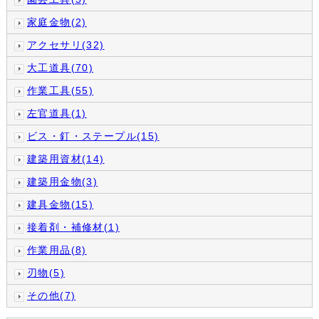
家庭金物(2)
アクセサリ(32)
大工道具(70)
作業工具(55)
左官道具(1)
ビス・釘・ステープル(15)
建築用資材(14)
建築用金物(3)
建具金物(15)
接着剤・補修材(1)
作業用品(8)
刃物(5)
その他(7)