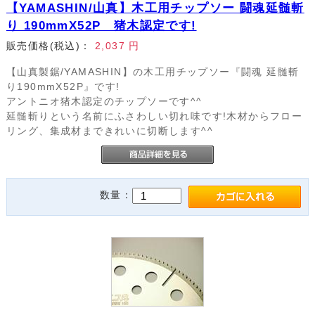
【YAMASHIN/山真】木工用チップソー 闘魂延髄斬
り 190mmX52P 猪木認定です!
販売価格(税込)：
2,037
円
【山真製鋸/YAMASHIN】の木工用チップソー『闘魂 延髄斬
り190mmX52P』です!
アントニオ猪木認定のチップソーです^^
延髄斬りという名前にふさわしい切れ味です!木材からフロー
リング、集成材まできれいに切断します^^
数量：