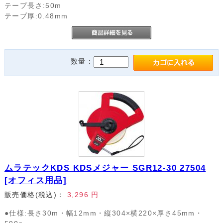
テープ長さ:50m
テープ厚:0.48mm
数量：
ムラテックKDS KDSメジャー SGR12-30 27504
[オフィス用品]
販売価格(税込)：
3,296
円
●仕様:長さ30m・幅12mm・縦304×横220×厚さ45mm・