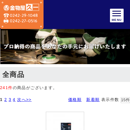
MENU
全商品
241件
の商品がございます。
1
2
3
4
次へ>>
価格順
新着順
表示件数