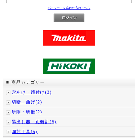
パスワードを忘れた方はこちら
商品カテゴリー
■
穴あけ・締付け(3)
切断・曲げ(2)
研削・研磨(2)
墨出し器・距離計(5)
園芸工具(5)