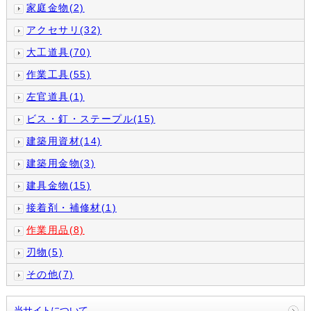
家庭金物(2)
アクセサリ(32)
大工道具(70)
作業工具(55)
左官道具(1)
ビス・釘・ステープル(15)
建築用資材(14)
建築用金物(3)
建具金物(15)
接着剤・補修材(1)
作業用品(8)
刃物(5)
その他(7)
当サイトについて